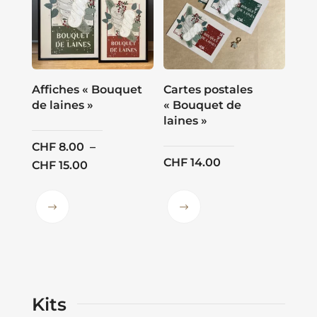
Affiches « Bouquet
Cartes postales
de laines »
« Bouquet de
laines »
CHF
8.00
–
CHF
14.00
Plage
CHF
15.00
de
prix :
Ce
Ce
CHF 8.00
produit
produit
à
a
a
CHF 15.00
plusieurs
plusieurs
variations.
variations.
Kits
Les
Les